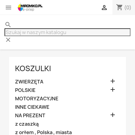
shopping_cart


(0)
search
clear
KOSZULKI

ZWIERZĘTA

POLSKIE
MOTORYZACYJNE
INNE CIEKAWE

NA PREZENT
z czaszką
z orłem , Polska , miasta