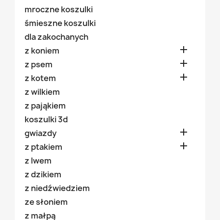
mroczne koszulki
śmieszne koszulki
dla zakochanych

z koniem

z psem

z kotem
z wilkiem
z pająkiem
koszulki 3d

gwiazdy

z ptakiem
z lwem
z dzikiem
z niedźwiedziem
ze słoniem
z małpą