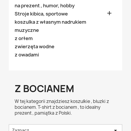
na prezent , humor, hobby

Stroje kibica, sportowe
koszulka z własnym nadrukiem
muzyczne
z orłem
zwierzęta wodne
z owadami
Z BOCIANEM
W tej kategorii znajdziesz koszulkie , bluzki z
bocianem. T-shirt z bocianem , to idealny
prezent , pamiątka z Polski.

Zaznacz