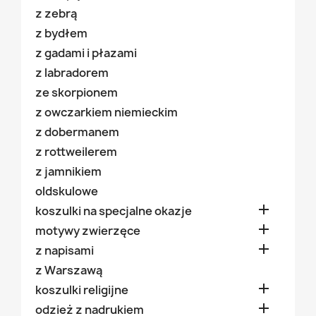
z zebrą
z bydłem
z gadami i płazami
z labradorem
ze skorpionem
z owczarkiem niemieckim
z dobermanem
z rottweilerem
z jamnikiem
oldskulowe

koszulki na specjalne okazje

motywy zwierzęce

z napisami
z Warszawą

koszulki religijne

odzież z nadrukiem