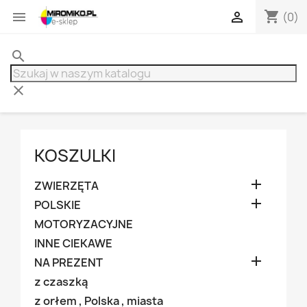
shopping_cart


(0)
search
clear
KOSZULKI

ZWIERZĘTA

POLSKIE
MOTORYZACYJNE
INNE CIEKAWE

NA PREZENT
z czaszką
z orłem , Polska , miasta