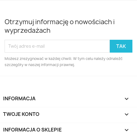
Otrzymuj informację o nowościach i
wyprzedażach
Możesz zrezygnować w każdej chwili. W tym celu należy odnaleźć
szczegóły w naszej informacji prawnej.
INFORMACJA

TWOJE KONTO

INFORMACJA O SKLEPIE
keyboard_arrow_down