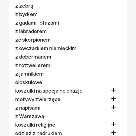
z zebrą
z bydłem
z gadami i płazami
z labradorem
ze skorpionem
z owczarkiem niemieckim
z dobermanem
z rottweilerem
z jamnikiem
oldskulowe

koszulki na specjalne okazje

motywy zwierzęce

z napisami
z Warszawą

koszulki religijne

odzież z nadrukiem