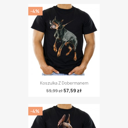
-4%
Koszulka Z Dobermanem
57,59 zł
59,99 zł
-4%