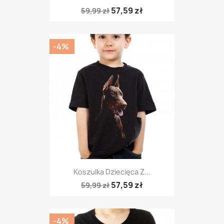
57,59 zł
59,99 zł
-4%
Koszulka Dziecięca Z...
57,59 zł
59,99 zł
-4%