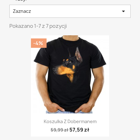

Zaznacz
Pokazano 1-7 z 7 pozycji
-4%
Koszulka Z Dobermanem
57,59 zł
59,99 zł