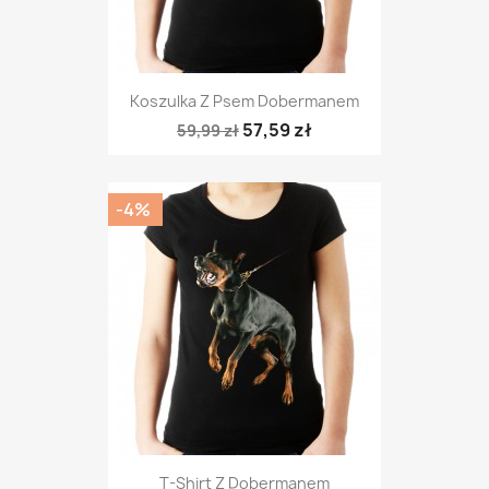
Koszulka Z Psem Dobermanem
57,59 zł
59,99 zł
-4%
T-Shirt Z Dobermanem