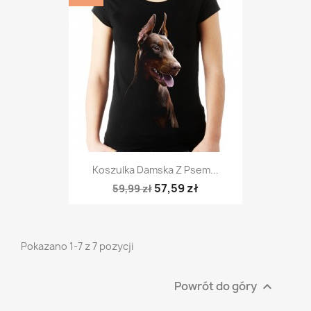
Koszulka Damska Z Psem...
57,59 zł
59,99 zł
Pokazano 1-7 z 7 pozycji
Powrót do góry
