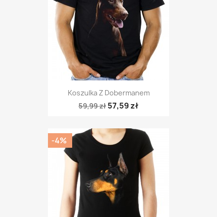
Koszulka Z Dobermanem
57,59 zł
59,99 zł
-4%