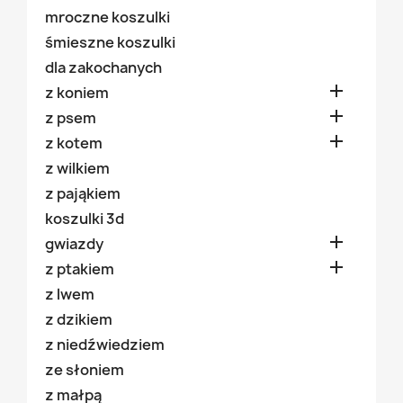
mroczne koszulki
śmieszne koszulki
dla zakochanych

z koniem

z psem

z kotem
z wilkiem
z pająkiem
koszulki 3d

gwiazdy

z ptakiem
z lwem
z dzikiem
z niedźwiedziem
ze słoniem
z małpą