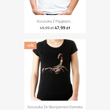
Koszulka Z Pająkiem...
47,99 zł
49,99 zł
-4%
Koszulka Ze Skorpionem Damska