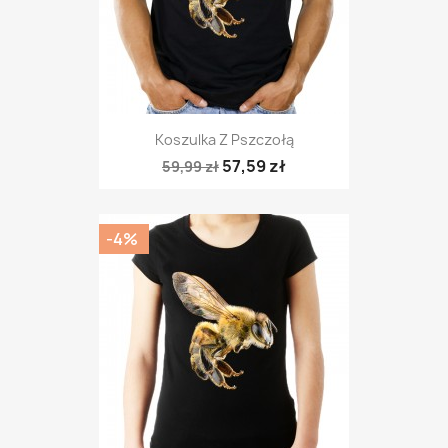
Koszulka Z Pszczołą
57,59 zł
59,99 zł
-4%