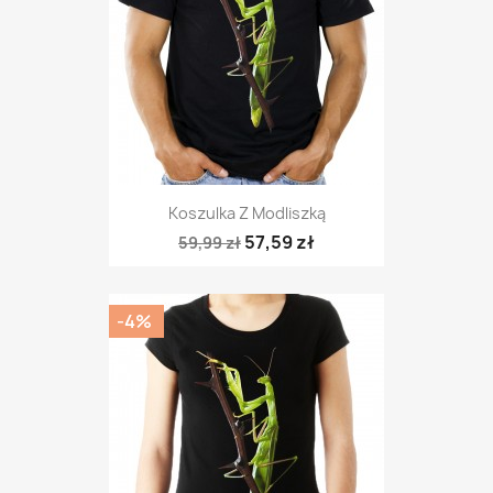
Koszulka Z Modliszką
57,59 zł
59,99 zł
-4%