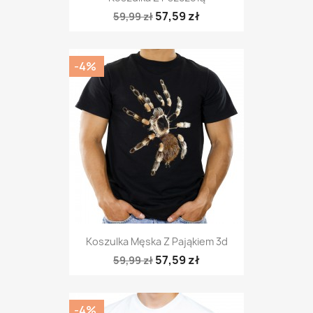
57,59 zł
59,99 zł
-4%
Koszulka Męska Z Pająkiem 3d
57,59 zł
59,99 zł
-4%