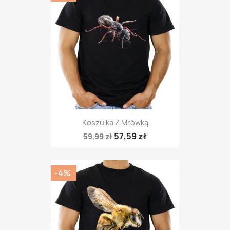
Koszulka Z Mrówką
57,59 zł
59,99 zł
-4%