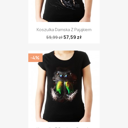
Koszulka Damska Z Pająkiem
57,59 zł
59,99 zł
-4%