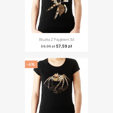
Bluzka Z Pająkiem 3d
57,59 zł
59,99 zł
-4%