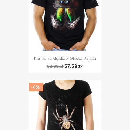
Koszulka Męska Z Głową Pająka
57,59 zł
59,99 zł
-4%