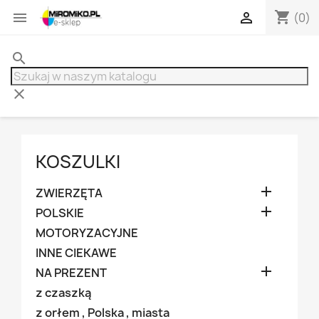
shopping_cart


(0)
search
clear
KOSZULKI

ZWIERZĘTA

POLSKIE
MOTORYZACYJNE
INNE CIEKAWE

NA PREZENT
z czaszką
z orłem , Polska , miasta