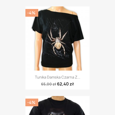
-4%
Tunika Damska Czarna Z...
62,40 zł
65,00 zł
-4%