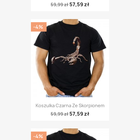
57,59 zł
59,99 zł
-4%
Koszulka Czarna Ze Skorpionem
57,59 zł
59,99 zł
-4%