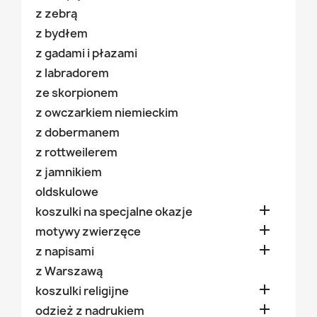
z zebrą
z bydłem
z gadami i płazami
z labradorem
ze skorpionem
z owczarkiem niemieckim
z dobermanem
z rottweilerem
z jamnikiem
oldskulowe

koszulki na specjalne okazje

motywy zwierzęce

z napisami
z Warszawą

koszulki religijne

odzież z nadrukiem