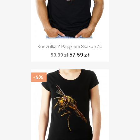
Koszulka Z Pająkiem Skakun 3d
57,59 zł
59,99 zł
-4%