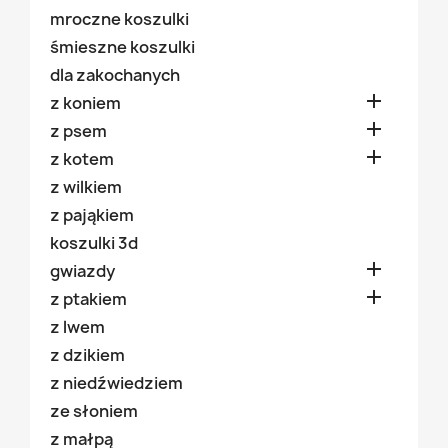
mroczne koszulki
śmieszne koszulki
dla zakochanych

z koniem

z psem

z kotem
z wilkiem
z pająkiem
koszulki 3d

gwiazdy

z ptakiem
z lwem
z dzikiem
z niedźwiedziem
ze słoniem
z małpą