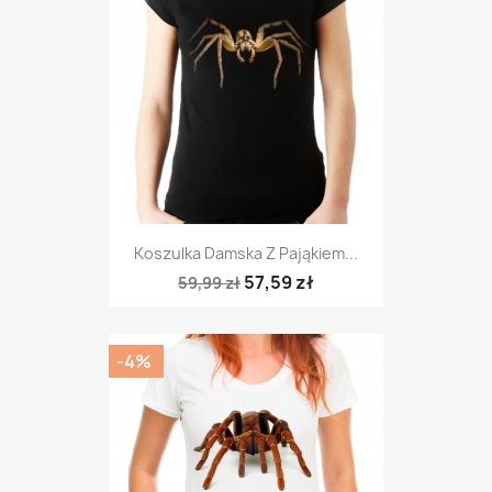
Koszulka Damska Z Pająkiem...
57,59 zł
59,99 zł
-4%