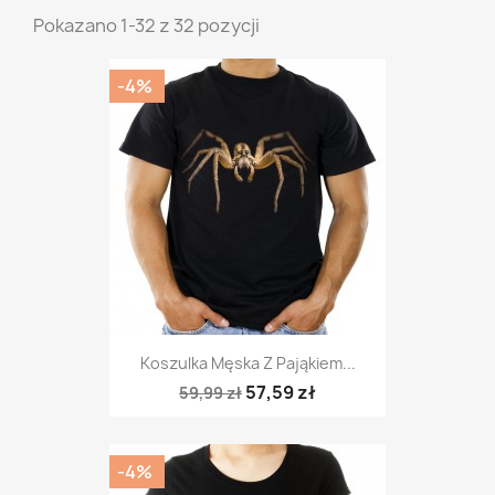
Pokazano 1-32 z 32 pozycji
-4%
Koszulka Męska Z Pająkiem...
57,59 zł
59,99 zł
-4%