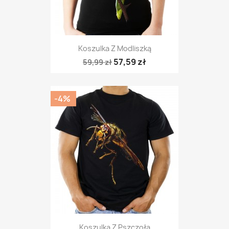
Koszulka Z Modliszką
57,59 zł
59,99 zł
-4%
Koszulka Z Pszczołą