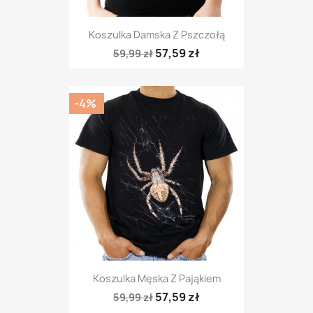
Koszulka Damska Z Pszczołą
57,59 zł
59,99 zł
-4%
Koszulka Męska Z Pająkiem
57,59 zł
59,99 zł