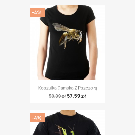
-4%
Koszulka Damska Z Pszczołą
57,59 zł
59,99 zł
-4%