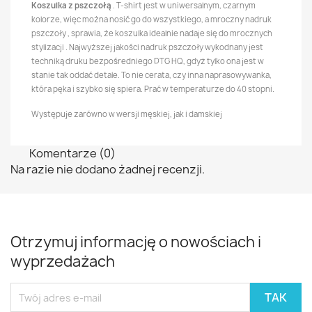
Koszulka z pszczołą
. T-shirt jest w uniwersalnym, czarnym
kolorze, więc można nosić go do wszystkiego, a mroczny nadruk
pszczoły , sprawia, że koszulka idealnie nadaje się do mrocznych
stylizacji . Najwyższej jakości nadruk pszczoły wykodnany jest
techniką druku bezpośredniego DTG HQ, gdyż tylko ona jest w
stanie tak oddać detale. To nie cerata, czy inna naprasowywanka,
która pęka i szybko się spiera. Prać w temperaturze do 40 stopni.
Występuje zarówno w wersji męskiej, jak i damskiej
Komentarze (0)
Na razie nie dodano żadnej recenzji.
Otrzymuj informację o nowościach i
wyprzedażach