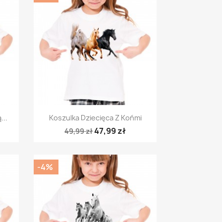
Szybki podgląd

...
Koszulka Dziecięca Z Końmi
47,99 zł
49,99 zł
-4%