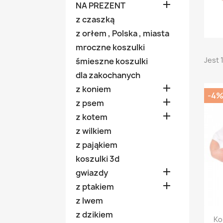

NA PREZENT
z czaszką
z orłem , Polska , miasta
mroczne koszulki
Jest 
śmieszne koszulki
dla zakochanych

z koniem
-4

z psem

z kotem
z wilkiem
z pająkiem
koszulki 3d

gwiazdy

z ptakiem
z lwem
z dzikiem
Ko