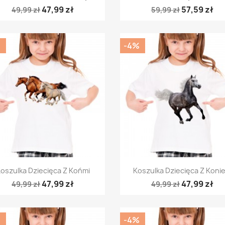
47,99 zł
57,59 zł
49,99 zł
59,99 zł
%
-4%
Szybki podgląd
Szybki podgląd


oszulka Dziecięca Z Końmi
Koszulka Dziecięca Z Koni
47,99 zł
47,99 zł
49,99 zł
49,99 zł
%
-4%