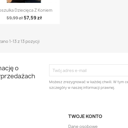
Szybki podgląd

oszulka Dziecięca Z Koniem
57,59 zł
59,99 zł
ano 1-13 z 13 pozycji
mację o
yprzedażach
Możesz zrezygnować w każdej chwili. W tym ce
szczegóły w naszej informacji prawnej.
TWOJE KONTO
Dane osobowe