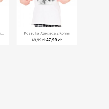
Szybki podgląd

...
Koszulka Dziecięca Z Końmi
47,99 zł
49,99 zł