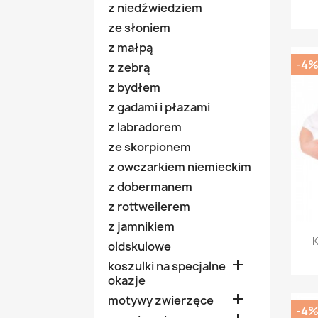
z niedźwiedziem
ze słoniem
z małpą
-4
z zebrą
z bydłem
z gadami i płazami
z labradorem
ze skorpionem
z owczarkiem niemieckim
z dobermanem
z rottweilerem
z jamnikiem
K
oldskulowe

koszulki na specjalne
okazje

motywy zwierzęce
-4