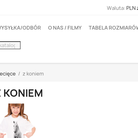
Waluta:
PLN 
YSYŁKA/ODBÓR
O NAS / FILMY
TABELA ROZMIARÓ
iecięce
z koniem
Z KONIEM