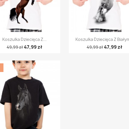
Szybki podgląd
Szybki podgląd


Koszulka Dziecięca Z...
Koszulka Dziecięca Z Białym
47,99 zł
47,99 zł
49,99 zł
49,99 zł
%