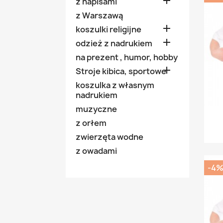

z napisami
z Warszawą

koszulki religijne

odzież z nadrukiem
na prezent , humor, hobby

Stroje kibica, sportowe
koszulka z własnym
nadrukiem
muzyczne
z orłem
zwierzęta wodne
z owadami
-4