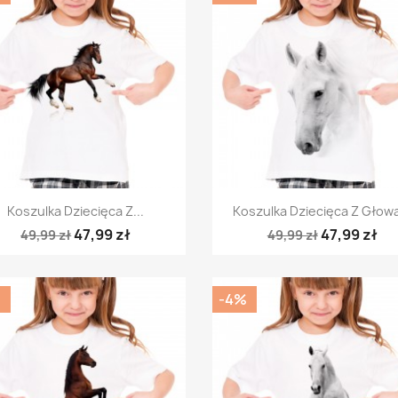
Szybki podgląd
Szybki podgląd


Koszulka Dziecięca Z...
Koszulka Dziecięca Z Głową
47,99 zł
47,99 zł
49,99 zł
49,99 zł
%
-4%