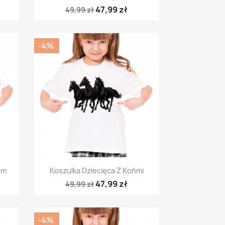
47,99 zł
49,99 zł
-4%
Szybki podgląd

em
Koszulka Dziecięca Z Końmi
47,99 zł
49,99 zł
-4%