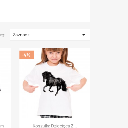

wg:
Zaznacz
-4%
Szybki podgląd

em
Koszulka Dziecięca Z...