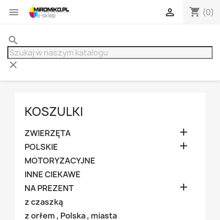
shopping_cart


(0)
search
clear
KOSZULKI

ZWIERZĘTA

POLSKIE
MOTORYZACYJNE
INNE CIEKAWE

NA PREZENT
z czaszką
z orłem , Polska , miasta