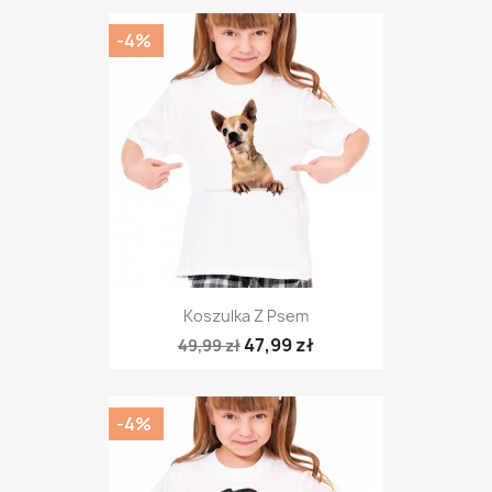
-4%
Koszulka Z Psem
47,99 zł
49,99 zł
-4%