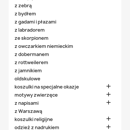
z zebrą
z bydłem
z gadami i płazami
z labradorem
ze skorpionem
z owczarkiem niemieckim
z dobermanem
z rottweilerem
z jamnikiem
oldskulowe

koszulki na specjalne okazje

motywy zwierzęce

z napisami
z Warszawą

koszulki religijne

odzież z nadrukiem