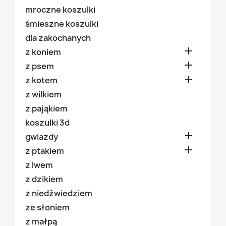
mroczne koszulki
śmieszne koszulki
dla zakochanych

z koniem

z psem

z kotem
z wilkiem
z pająkiem
koszulki 3d

gwiazdy

z ptakiem
z lwem
z dzikiem
z niedźwiedziem
ze słoniem
z małpą