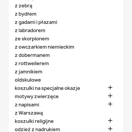
z zebrą
z bydłem
z gadami i płazami
z labradorem
ze skorpionem
z owczarkiem niemieckim
z dobermanem
z rottweilerem
z jamnikiem
oldskulowe

koszulki na specjalne okazje

motywy zwierzęce

z napisami
z Warszawą

koszulki religijne

odzież z nadrukiem