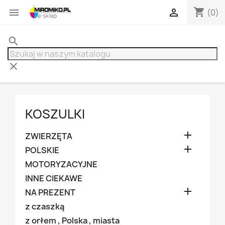
shopping_cart


(0)
search
clear
KOSZULKI

ZWIERZĘTA

POLSKIE
MOTORYZACYJNE
INNE CIEKAWE

NA PREZENT
z czaszką
z orłem , Polska , miasta