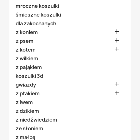
mroczne koszulki
śmieszne koszulki
dla zakochanych

z koniem

z psem

z kotem
z wilkiem
z pająkiem
koszulki 3d

gwiazdy

z ptakiem
z lwem
z dzikiem
z niedźwiedziem
ze słoniem
z małpą