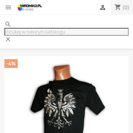
shopping_cart


(0)
search
clear
-4%