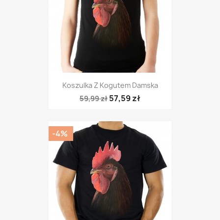
Koszulka Z Kogutem Damska
57,59 zł
59,99 zł
-4%