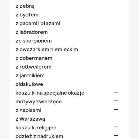
z zebrą
z bydłem
z gadami i płazami
z labradorem
ze skorpionem
z owczarkiem niemieckim
z dobermanem
z rottweilerem
z jamnikiem
oldskulowe

koszulki na specjalne okazje

motywy zwierzęce

z napisami
z Warszawą

koszulki religijne

odzież z nadrukiem