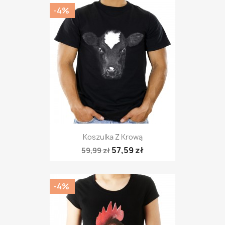
-4%
Koszulka Z Krową
57,59 zł
59,99 zł
-4%