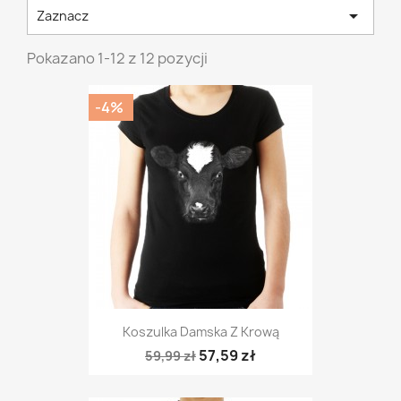

Zaznacz
Pokazano 1-12 z 12 pozycji
-4%
Koszulka Damska Z Krową
57,59 zł
59,99 zł