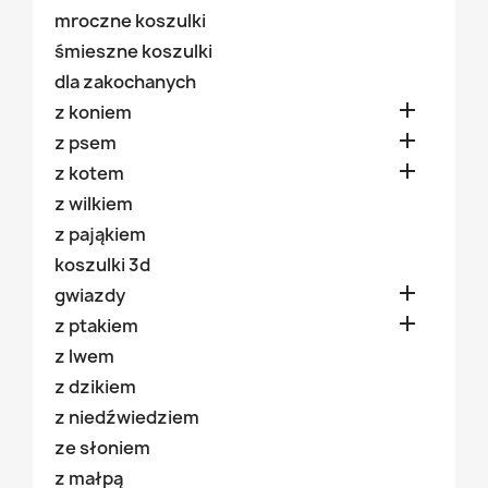
mroczne koszulki
śmieszne koszulki
dla zakochanych

z koniem

z psem

z kotem
z wilkiem
z pająkiem
koszulki 3d

gwiazdy

z ptakiem
z lwem
z dzikiem
z niedźwiedziem
ze słoniem
z małpą