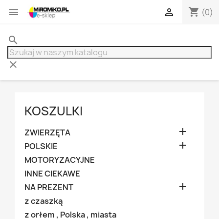
shopping_cart


(0)
search
clear
KOSZULKI

ZWIERZĘTA

POLSKIE
MOTORYZACYJNE
INNE CIEKAWE

NA PREZENT
z czaszką
z orłem , Polska , miasta