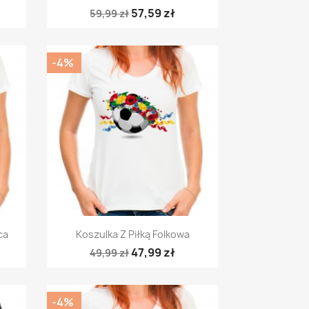
57,59 zł
59,99 zł
-4%
Szybki podgląd

ca
Koszulka Z Piłką Folkowa
47,99 zł
49,99 zł
-4%