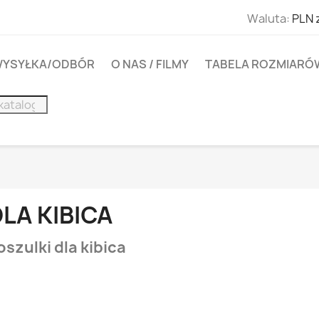
Waluta:
PLN 
YSYŁKA/ODBÓR
O NAS / FILMY
TABELA ROZMIARÓ
LA KIBICA
oszulki dla kibica