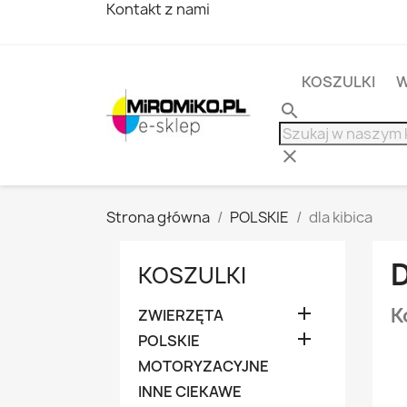
Kontakt z nami
KOSZULKI
W
search
clear
Strona główna
POLSKIE
dla kibica
D
KOSZULKI

K
ZWIERZĘTA

POLSKIE
MOTORYZACYJNE
INNE CIEKAWE