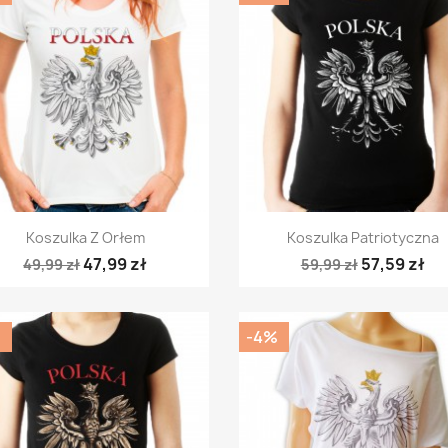
Szybki podgląd
Szybki podgląd


Koszulka Z Orłem
Koszulka Patriotyczna
47,99 zł
57,59 zł
49,99 zł
59,99 zł
%
-4%