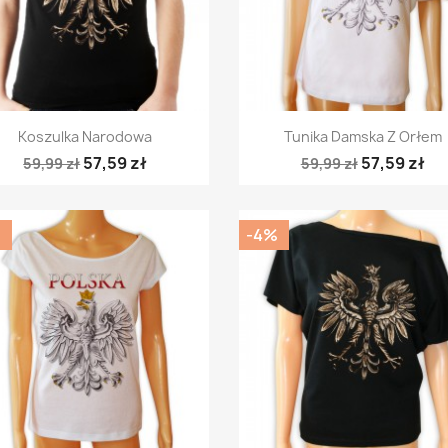
Szybki podgląd
Szybki podgląd


Koszulka Narodowa
Tunika Damska Z Orłem
57,59 zł
57,59 zł
59,99 zł
59,99 zł
%
-4%