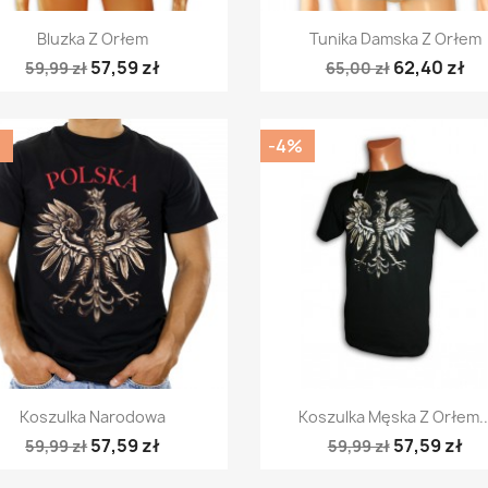
Szybki podgląd
Szybki podgląd


Bluzka Z Orłem
Tunika Damska Z Orłem
57,59 zł
62,40 zł
59,99 zł
65,00 zł
%
-4%
Szybki podgląd
Szybki podgląd


Koszulka Narodowa
Koszulka Męska Z Orłem..
57,59 zł
57,59 zł
59,99 zł
59,99 zł