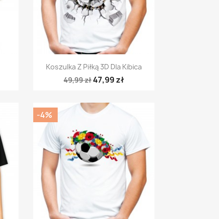
Szybki podgląd

Koszulka Z Piłką 3D Dla Kibica
47,99 zł
49,99 zł
-4%