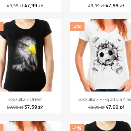
47,99 zł
47,99 zł
49,99 zł
49,99 zł
%
-4%
Szybki podgląd
Szybki podgląd


Koszulka Z Orłem
Koszulka Z Piłką 3d Dla Kibi
57,59 zł
47,99 zł
59,99 zł
49,99 zł
%
-4%