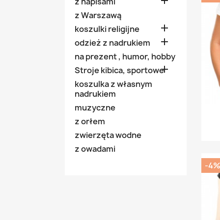

z napisami
z Warszawą

koszulki religijne

odzież z nadrukiem
na prezent , humor, hobby

Stroje kibica, sportowe
koszulka z własnym
nadrukiem
muzyczne
z orłem
zwierzęta wodne
z owadami
-4