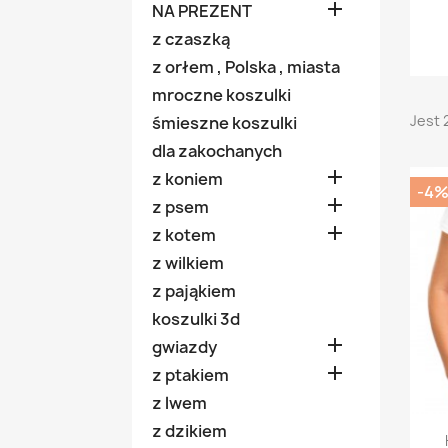

NA PREZENT
z czaszką
z orłem , Polska , miasta
mroczne koszulki
Jest 
śmieszne koszulki
dla zakochanych

z koniem
-4

z psem

z kotem
z wilkiem
z pająkiem
koszulki 3d

gwiazdy

z ptakiem
z lwem
z dzikiem