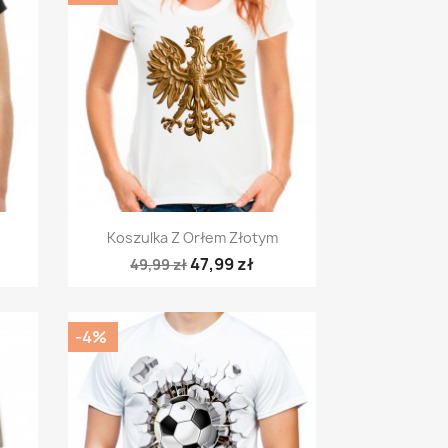
Szybki podgląd

Koszulka Z Orłem Złotym
47,99 zł
49,99 zł
-4%