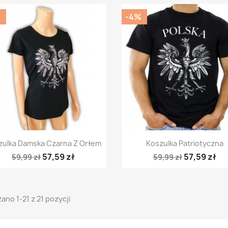
%
-4%
Szybki podgląd
Szybki podgląd


zulka Damska Czarna Z Orłem
Koszulka Patriotyczna
57,59 zł
57,59 zł
59,99 zł
59,99 zł
ano 1-21 z 21 pozycji