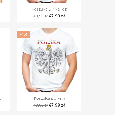
Szybki podgląd

Koszulka Z Piłką Folk
47,99 zł
49,99 zł
-4%
Szybki podgląd

.
Koszulka Z Orłem
47,99 zł
49,99 zł