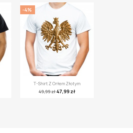
-4%
Szybki podgląd

T-Shirt Z Orłem Złotym
47,99 zł
49,99 zł