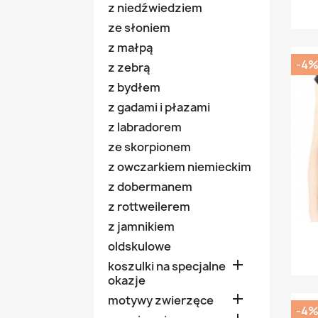
z niedźwiedziem
ze słoniem
z małpą
-4
z zebrą
z bydłem
z gadami i płazami
z labradorem
ze skorpionem
z owczarkiem niemieckim
z dobermanem
z rottweilerem
z jamnikiem
oldskulowe

koszulki na specjalne
okazje

motywy zwierzęce
-4