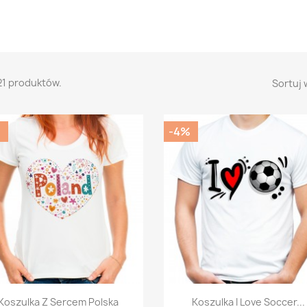
21 produktów.
Sortuj 
%
-4%
Szybki podgląd
Szybki podgląd


Koszulka Z Sercem Polska
Koszulka I Love Soccer...