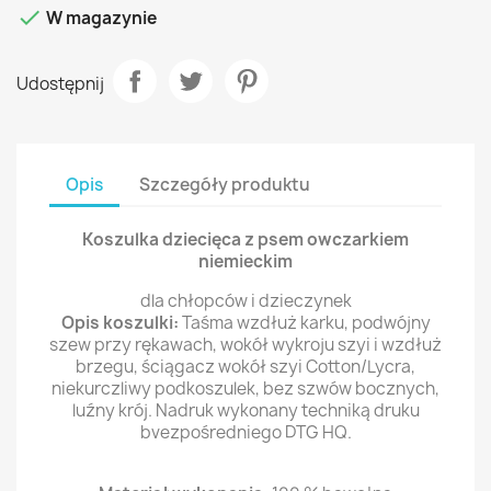

W magazynie
Udostępnij
Opis
Szczegóły produktu
Koszulka dziecięca z psem owczarkiem
niemieckim
dla chłopców i dzieczynek
Opis koszulki:
Taśma wzdłuż karku, podwójny
szew przy rękawach, wokół wykroju szyi i wzdłuż
brzegu, ściągacz wokół szyi Cotton/Lycra,
niekurczliwy podkoszulek, bez szwów bocznych,
luźny krój. Nadruk wykonany techniką druku
bvezpośredniego DTG HQ.