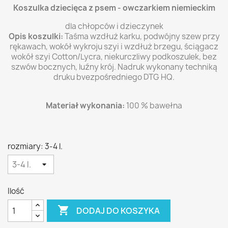
Koszulka dziecięca z psem - owczarkiem niemieckim
dla chłopców i dzieczynek
Opis koszulki:
Taśma wzdłuż karku, podwójny szew przy
rękawach, wokół wykroju szyi i wzdłuż brzegu, ściągacz
wokół szyi Cotton/Lycra, niekurczliwy podkoszulek, bez
szwów bocznych, luźny krój. Nadruk wykonany techniką
druku bvezpośredniego DTG HQ.
Materiał wykonania:
100 % bawełna
rozmiary: 3-4 l.
Ilość

DODAJ DO KOSZYKA