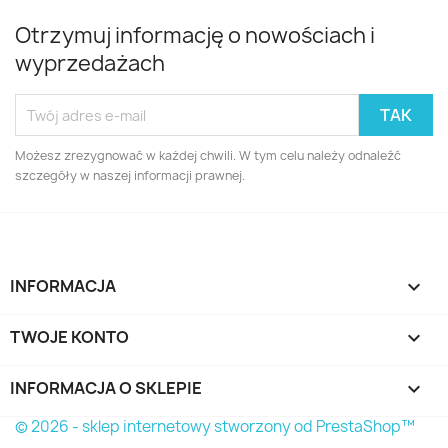
Otrzymuj informację o nowościach i
wyprzedażach
Możesz zrezygnować w każdej chwili. W tym celu należy odnaleźć
szczegóły w naszej informacji prawnej.
INFORMACJA

TWOJE KONTO

INFORMACJA O SKLEPIE
keyboard_arrow_down
© 2026 - sklep internetowy stworzony od PrestaShop™