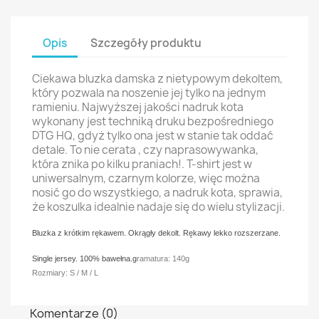
Opis
Szczegóły produktu
Ciekawa bluzka damska z nietypowym dekoltem,
który pozwala na noszenie jej tylko na jednym
ramieniu. Najwyższej jakości nadruk kota
wykonany jest techniką druku bezpośredniego
DTG HQ, gdyż tylko ona jest w stanie tak oddać
detale. To nie cerata , czy naprasowywanka,
która znika po kilku praniach!. T-shirt jest w
uniwersalnym, czarnym kolorze, więc można
nosić go do wszystkiego, a nadruk kota, sprawia,
że koszulka idealnie nadaje się do wielu stylizacji.
Bluzka z krótkim rękawem. Okrągły dekolt. Rękawy lekko rozszerzane.
Single jersey.
100%
bawełna.g
ramatura: 140g
Rozmiary: S / M / L
Komentarze (0)