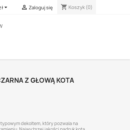
shopping_cart


Koszyk
(0)
zł
Zaloguj się
W
CZARNA Z GŁOWĄ KOTA
etypowym dekoltem, który pozwala na
 ramieniu. Najwyższej jakości nadruk kota