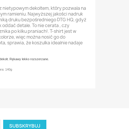
z nietypowym dekoltem, który pozwala na
dnym ramieniu. Najwyższej jakości nadruk
hniką druku bezpośredniego DTG HQ, gdyż
ak oddać detale. To nie cerata , czy
ika po kilku praniach!. T-shirt jest w
olorze, więc można nosić go do
ta, sprawia, że koszulka idealnie nadaje
dekolt. Rękawy lekko rozszerzane.
ra: 140g