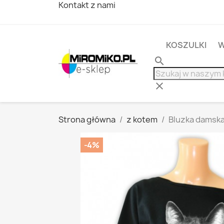
Kontakt z nami
KOSZULKI
W
search
clear
Strona główna
z kotem
Bluzka damska
-4%