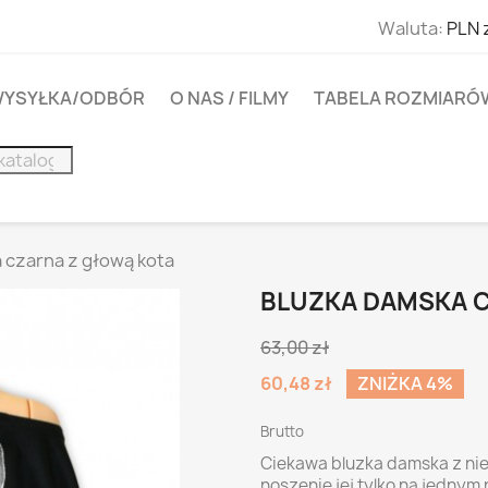
Waluta:
PLN 
YSYŁKA/ODBÓR
O NAS / FILMY
TABELA ROZMIARÓ
 czarna z głową kota
BLUZKA DAMSKA 
63,00 zł
60,48 zł
ZNIŻKA 4%
Brutto
Ciekawa bluzka damska z ni
noszenie jej tylko na jednym