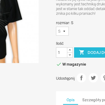
wykonany jest techniką dru
jest w stanie tak oddać deta
znika po kilku praniach!
rozmiar: S
Ilość

DODAJ D

W magazynie
Udostępnij
Opis
Szczegóły p