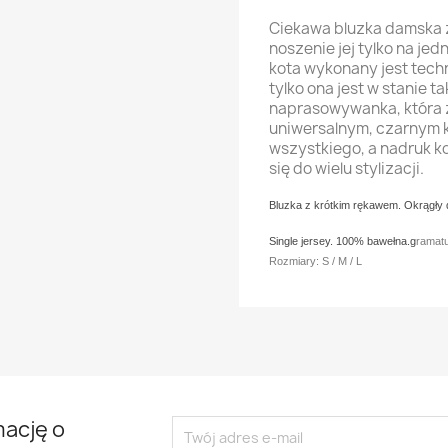
Ciekawa bluzka damska 
noszenie jej tylko na je
kota wykonany jest tec
tylko ona jest w stanie t
naprasowywanka, która zn
uniwersalnym, czarnym k
wszystkiego, a nadruk ko
się do wielu stylizacji.
Bluzka z krótkim rękawem. Okrągły 
Single jersey.
100%
bawełna.g
ramatu
Rozmiary: S / M / L
mację o