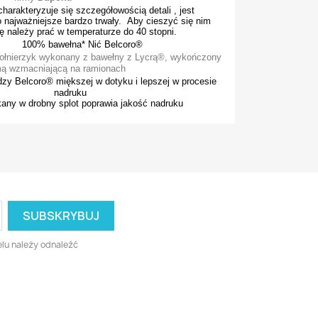
harakteryzuje się szczegółowością detali , jest
 najważniejsze bardzo trwały. Aby cieszyć się nim
kę należy prać w temperaturze do 40 stopni.
 100% bawełna* Nić Belcoro®
ołnierzyk wykonany z bawełny z Lycrą®, wykończony
ą wzmacniającą na ramionach
zy Belcoro® miększej w dotyku i lepszej w procesie
nadruku
tkany w drobny splot poprawia jakość nadruku
lu należy odnaleźć