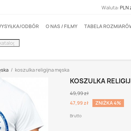
Waluta:
PLN 
YSYŁKA/ODBÓR
O NAS / FILMY
TABELA ROZMIARÓ
ska
koszulka religijna męska
KOSZULKA RELIGI
49,99 zł
47,99 zł
ZNIŻKA 4%
Brutto