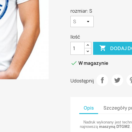
rozmiar: S
Ilość

DODAJ D

W magazynie
Udostępnij
Opis
Szczegóły p
Nadruk wykonany jest techn
najnowszą
maszyną DTGM2
.