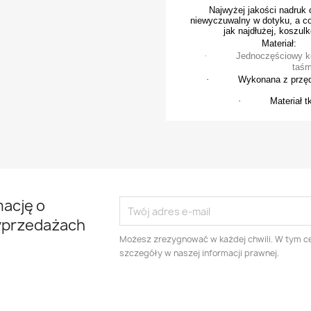
Najwyżej jakości nadruk c
niewyczuwalny w dotyku, a co
jak najdłużej, koszul
Materiał:
·
Jednoczęściowy k
taśm
·
Wykonana z przęd
·
Materiał 
mację o
yprzedażach
Możesz zrezygnować w każdej chwili. W tym ce
szczegóły w naszej informacji prawnej.