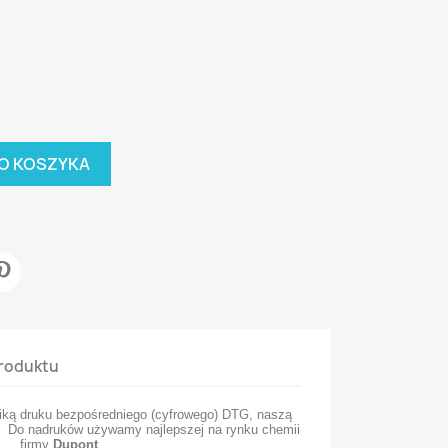
O KOSZYKA
roduktu
iką druku bezpośredniego (cyfrowego) DTG, naszą
 Do nadruków używamy najlepszej na rynku chemii
firmy
Dupont
.