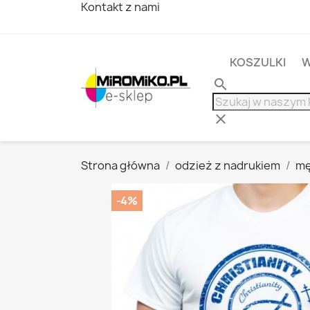
Kontakt z nami
KOSZULKI
W
search
clear
Strona główna
odzież z nadrukiem
mę
-4%