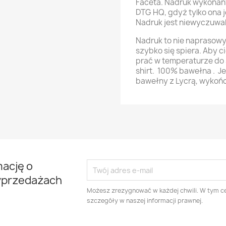
Faceta. Nadruk wykonan
DTG HQ, gdyż tylko ona j
Nadruk jest niewyczuwal
Nadruk to nie naprasowyw
szybko się spiera. Aby ci
prać w temperaturze do 3
shirt. 100% bawełna . 
bawełny z Lycrą, wykoń
mację o
yprzedażach
Możesz zrezygnować w każdej chwili. W tym ce
szczegóły w naszej informacji prawnej.