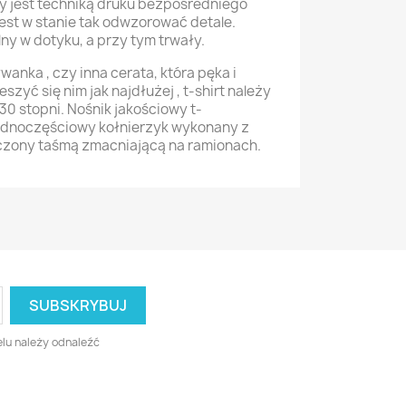
y jest techniką druku bezpośredniego
est w stanie tak odwzorować detale.
ny w dotyku, a przy tym trwały.
anka , czy inna cerata, która pęka i
eszyć się nim jak najdłużej , t-shirt należy
0 stopni. Nośnik jakościowy t-
Jednoczęściowy kołnierzyk wykonany z
czony taśmą zmacniającą na ramionach.
lu należy odnaleźć