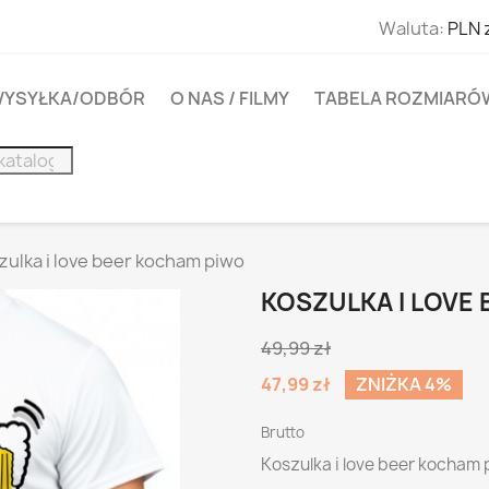
Waluta:
PLN 
YSYŁKA/ODBÓR
O NAS / FILMY
TABELA ROZMIARÓ
zulka i love beer kocham piwo
KOSZULKA I LOVE
49,99 zł
47,99 zł
ZNIŻKA 4%
Brutto
Koszulka i love beer kocham