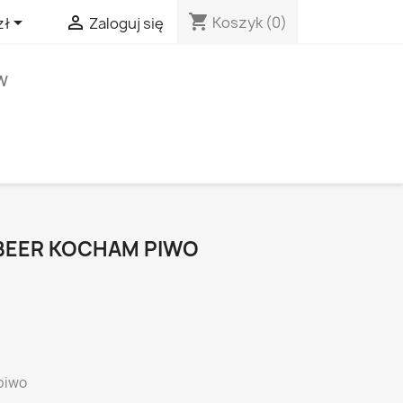
shopping_cart


Koszyk
(0)
zł
Zaloguj się
W
 BEER KOCHAM PIWO
 piwo