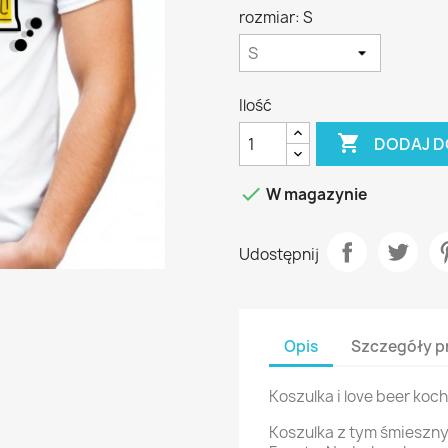
rozmiar: S
Ilość

DODAJ D

W magazynie
Udostępnij
Opis
Szczegóły p
Koszulka i love beer ko
Koszulka z tym śmieszny