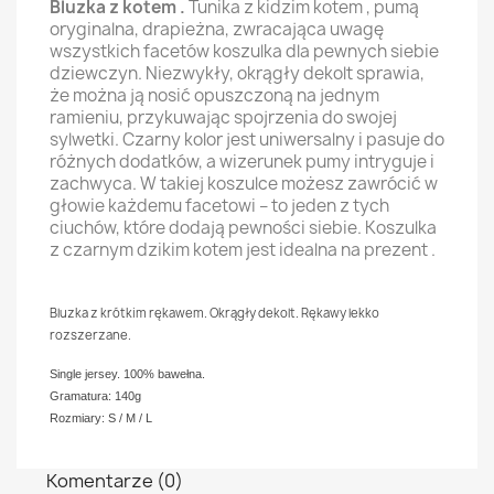
Bluzka z kotem .
Tunika z kidzim kotem , pumą
oryginalna, drapieżna, zwracająca uwagę
wszystkich facetów koszulka dla pewnych siebie
dziewczyn. Niezwykły, okrągły dekolt sprawia,
że można ją nosić opuszczoną na jednym
ramieniu, przykuwając spojrzenia do swojej
sylwetki. Czarny kolor jest uniwersalny i pasuje do
różnych dodatków, a wizerunek pumy intryguje i
zachwyca. W takiej koszulce możesz zawrócić w
głowie każdemu facetowi – to jeden z tych
ciuchów, które dodają pewności siebie. Koszulka
z czarnym dzikim kotem jest idealna na prezent .
Bluzka z krótkim rękawem. Okrągły dekolt. Rękawy lekko
rozszerzane.
Single jersey.
100%
bawełna.
Gramatura: 140g
Rozmiary: S / M / L
Komentarze (0)