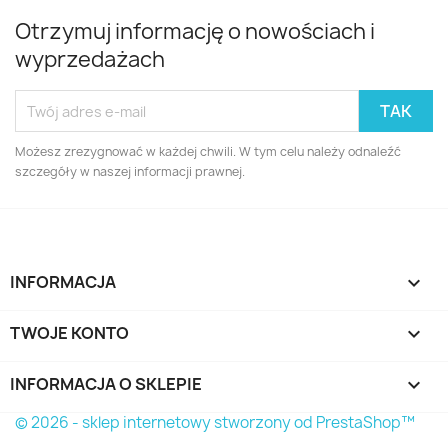
Otrzymuj informację o nowościach i
wyprzedażach
Możesz zrezygnować w każdej chwili. W tym celu należy odnaleźć
szczegóły w naszej informacji prawnej.
INFORMACJA

TWOJE KONTO

INFORMACJA O SKLEPIE
keyboard_arrow_down
© 2026 - sklep internetowy stworzony od PrestaShop™